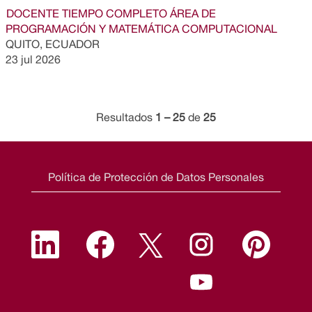
DOCENTE TIEMPO COMPLETO ÁREA DE
PROGRAMACIÓN Y MATEMÁTICA COMPUTACIONAL
QUITO, ECUADOR
23 jul 2026
Resultados
1 – 25
de
25
Política de Protección de Datos Personales
S
S
S
S
S
e
e
e
e
e
a
a
a
a
a
b
b
b
b
S
b
r
r
r
r
e
r
e
e
e
e
a
e
e
e
e
e
b
e
n
n
n
n